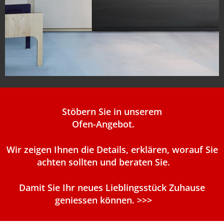
Stöbern Sie in unserem
Ofen-Angebot.
Wir zeigen Ihnen die Details, erklären, worauf Sie
achten sollten und beraten Sie.
Damit Sie Ihr neues Lieblingsstück Zuhause
geniessen können. >>>