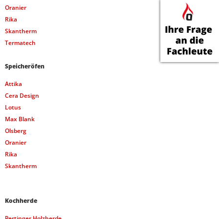
Oranier
Rika
Skantherm
Termatech
Speicheröfen
Attika
Cera Design
Lotus
Max Blank
Olsberg
Oranier
Rika
Skantherm
Kochherde
Pertinger Holzherde