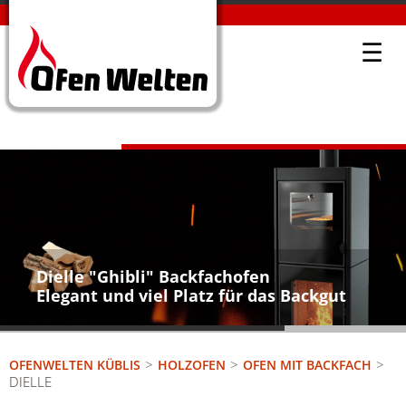
☰
Dielle "Ghibli" Backfachofen
Elegant und viel Platz für das Backgut
OFENWELTEN KÜBLIS
HOLZOFEN
OFEN MIT BACKFACH
DIELLE