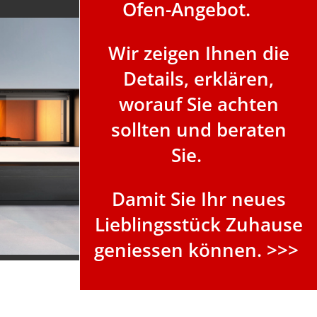
Ofen-Angebot.
Wir zeigen Ihnen die
Details, erklären,
worauf Sie achten
sollten und beraten
Sie.
Damit Sie Ihr neues
Lieblingsstück Zuhause
geniessen können. >>>