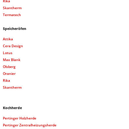
Rika
Skantherm
Termatech
Speicheröfen
Attika
Cera Design
Lotus
Max Blank
Olsberg
Oranier
Rika
Skantherm
Kochherde
Pertinger Holzherde
Pertinger Zentralheizungsherde