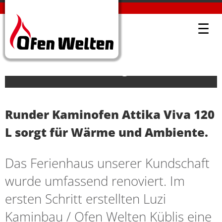
PROJEKTE-DETAIL
OFENWELTEN KÜBLIS
PROJEKTE
☰
Kaminofen Attika Viva 120 im
Ferienhaus in Bergün.
Runder Kaminofen Attika Viva 120
L sorgt für Wärme und Ambiente.
Das Ferienhaus unserer Kundschaft
wurde umfassend renoviert. Im
ersten Schritt erstellten
Luzi
Kaminbau
/
Ofen Welten Küblis
eine