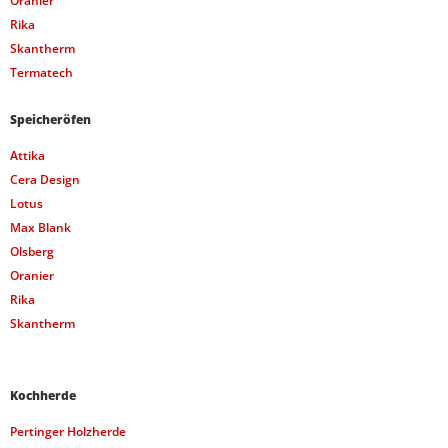
Oranier
Rika
Skantherm
Termatech
Speicheröfen
Attika
Cera Design
Lotus
Max Blank
Olsberg
Oranier
Rika
Skantherm
Kochherde
Pertinger Holzherde