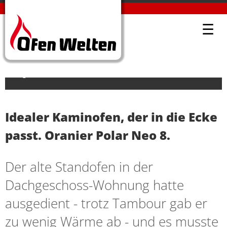
PROJEKTE-DETAIL
OFENWELTEN KÜBLIS
PROJEKTE
☰
Kaminofen Oranier Polar Neo 8
Speckstein in Pontresina.
Idealer Kaminofen, der in die Ecke
passt. Oranier Polar Neo 8.
Der alte Standofen in der
Dachgeschoss-Wohnung hatte
ausgedient - trotz Tambour gab er
zu wenig Wärme ab - und es musste