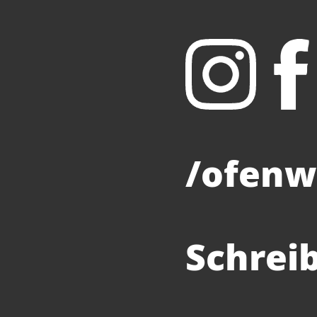
/ofenw
Schrei