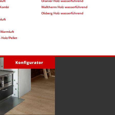
luft
Oranier Holz wasserführend
 Kombi
Walltherm Holz wasserführend
Olsberg Holz wasserführend
luft
n Warmluft
 Holz/Pellet