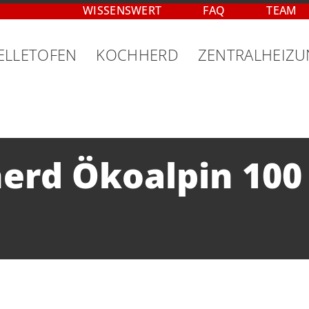
WISSENSWERT
FAQ
TEAM
ELLETOFEN
KOCHHERD
ZENTRALHEIZ
herd Ökoalpin 10