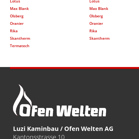
Lotus
Lotus
Max Blank
Max Blank
Olsberg
Olsberg
Oranier
Oranier
Rika
Rika
Skantherm
Skantherm
Termatech
Luzi Kaminbau / Ofen Welten AG
Kantonsstrasse 10