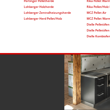
Pertinger Pelletherde
Rika Pellet Warm
Lohberger Holzherde
Rika Pellet/Holz
Lohberger Zentralheizungsherde
MCZ Pellet Air
Lohberger Herd Pellet/Holz
MCZ Pellet Warm
Dielle Pelletöfen
Dielle Pelletöfe
Dielle Kombiofen