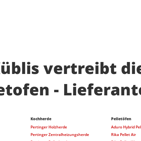
blis vertreibt di
tofen - Lieferant
Kochherde
Pelletöfen
Pertinger Holzherde
Aduro Hybrid Pel
Pertinger Zentralheizungsherde
Rika Pellet Air