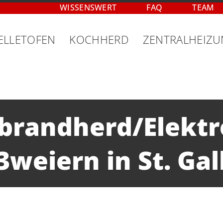
WISSENSWERT
FAQ
TEAM
ELLETOFEN
KOCHHERD
ZENTRALHEIZ
zbrandherd/Elekt
weiern in St. Gal