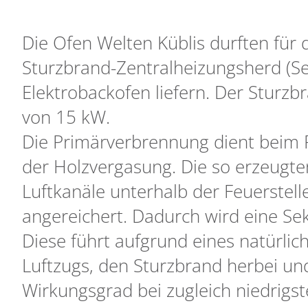
Die Ofen Welten Küblis durften für
Sturzbrand-Zentralheizungsherd (Se
Elektrobackofen liefern. Der Sturz
von 15 kW.
Die Primärverbrennung dient beim P
der Holzvergasung. Die so erzeugte
Luftkanäle unterhalb der Feuerstelle
angereichert. Dadurch wird eine S
Diese führt aufgrund eines natürli
Luftzugs, den Sturzbrand herbei u
Wirkungsgrad bei zugleich niedrigs