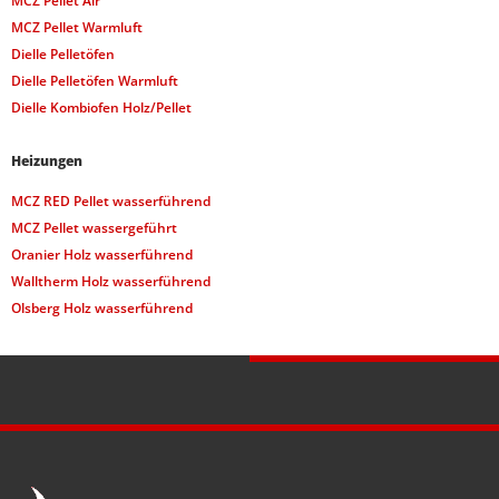
MCZ Pellet Air
MCZ Pellet Warmluft
Dielle Pelletöfen
Dielle Pelletöfen Warmluft
Dielle Kombiofen Holz/Pellet
Heizungen
MCZ RED Pellet wasserführend
MCZ Pellet wassergeführt
Oranier Holz wasserführend
Walltherm Holz wasserführend
Olsberg Holz wasserführend