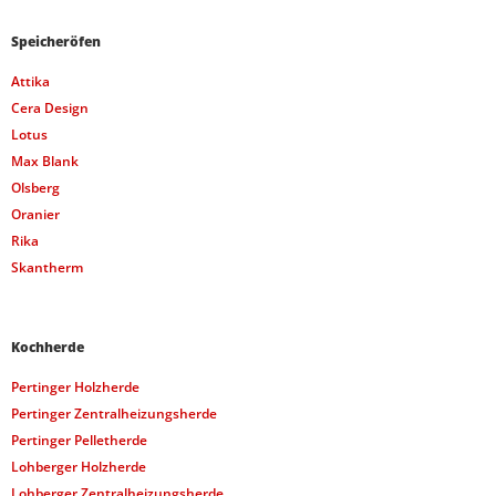
Speicheröfen
Attika
Cera Design
Lotus
Max Blank
Olsberg
Oranier
Rika
Skantherm
Kochherde
Pertinger Holzherde
Pertinger Zentralheizungsherde
Pertinger Pelletherde
Lohberger Holzherde
Lohberger Zentralheizungsherde