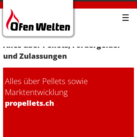
LINKS
OFENWELTEN KÜBLIS
☰
Alles über Pellets, Fördergelder
und Zulassungen
Alles über Pellets sowie
Marktentwicklung
propellets.ch