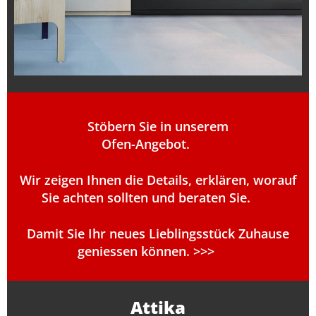
Stöbern Sie in unserem
Ofen-Angebot.
Wir zeigen Ihnen die Details, erklären, worauf
Sie achten sollten und beraten Sie.
Damit Sie Ihr neues Lieblingsstück Zuhause
geniessen können. >>>
Attika